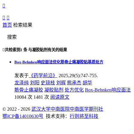



首页
检索结果
搜索

共检索到
1 条
与
凝胶贴剂
有关的结果
Box-Behnken响应面法优化筋骨止痛凝胶贴基质处方
发表于
《药学前沿》
2025,29(5):747-755.
龙泽纯
刘阳
史琼枝
刘辉
熊承杰
胡华
筋骨止痛凝胶
凝胶贴剂
处方优化
Box-Behnken响应面法
10084 次
1481 次
阅读原文
© 2022 - 2026
武汉大学中南医院中南医学期刊社
鄂ICP备14010630号
技术支持：
行则将至科技