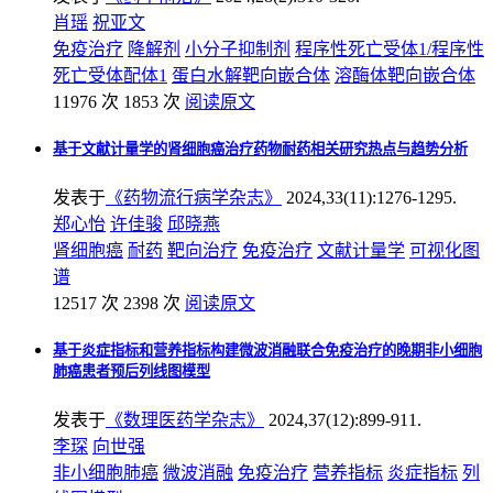
肖瑶
祝亚文
免疫治疗
降解剂
小分子抑制剂
程序性死亡受体1/程序性
死亡受体配体1
蛋白水解靶向嵌合体
溶酶体靶向嵌合体
11976 次
1853 次
阅读原文
基于文献计量学的肾细胞癌治疗药物耐药相关研究热点与趋势分析
发表于
《药物流行病学杂志》
2024,33(11):1276-1295.
郑心怡
许佳骏
邱晓燕
肾细胞癌
耐药
靶向治疗
免疫治疗
文献计量学
可视化图
谱
12517 次
2398 次
阅读原文
基于炎症指标和营养指标构建微波消融联合免疫治疗的晚期非小细胞
肺癌患者预后列线图模型
发表于
《数理医药学杂志》
2024,37(12):899-911.
李琛
向世强
非小细胞肺癌
微波消融
免疫治疗
营养指标
炎症指标
列