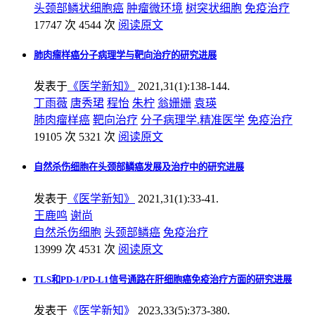
头颈部鳞状细胞癌
肿瘤微环境
树突状细胞
免疫治疗
17747 次
4544 次
阅读原文
肺肉瘤样癌分子病理学与靶向治疗的研究进展
发表于
《医学新知》
2021,31(1):138-144.
丁雨薇
唐秀珺
程怡
朱柠
翁姗姗
袁瑛
肺肉瘤样癌
靶向治疗
分子病理学.精准医学
免疫治疗
19105 次
5321 次
阅读原文
自然杀伤细胞在头颈部鳞癌发展及治疗中的研究进展
发表于
《医学新知》
2021,31(1):33-41.
王鹿鸣
谢尚
自然杀伤细胞
头颈部鳞癌
免疫治疗
13999 次
4531 次
阅读原文
TLS和PD-1/PD-L1信号通路在肝细胞癌免疫治疗方面的研究进展
发表于
《医学新知》
2023,33(5):373-380.