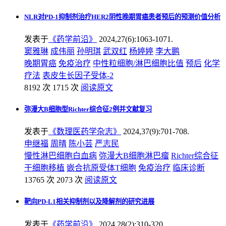
NLR对PD-1抑制剂治疗HER2阴性晚期胃癌患者预后的预测价值分析
发表于
《药学前沿》
2024,27(6):1063-1071.
窦雅琳
成伟丽
孙明琪
武双红
杨婷婷
李大鹏
晚期胃癌
免疫治疗
中性粒细胞/淋巴细胞比值
预后
化学
疗法
表皮生长因子受体-2
8192 次
1715 次
阅读原文
弥漫大B细胞型Richter综合征2例并文献复习
发表于
《数理医药学杂志》
2024,37(9):701-708.
申继福
周晴
陈小芸
严志民
慢性淋巴细胞白血病
弥漫大B细胞淋巴瘤
Richter综合征
干细胞移植
嵌合抗原受体T细胞
免疫治疗
临床诊断
13765 次
2073 次
阅读原文
靶向PD-L1相关抑制剂以及降解剂的研究进展
发表于
《药学前沿》
2024,28(2):310-320.