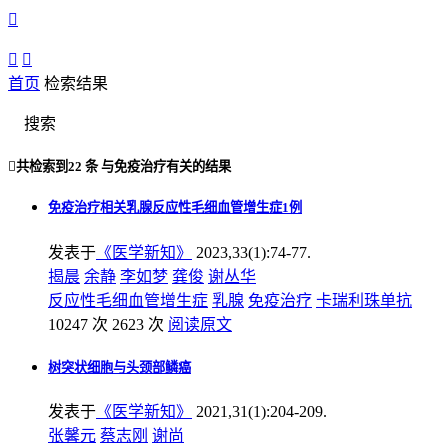



首页
检索结果
搜索

共检索到
22 条
与
免疫治疗
有关的结果
免疫治疗相关乳腺反应性毛细血管增生症1例
发表于
《医学新知》
2023,33(1):74-77.
揭晨
余静
李如梦
龚俊
谢丛华
反应性毛细血管增生症
乳腺
免疫治疗
卡瑞利珠单抗
10247 次
2623 次
阅读原文
树突状细胞与头颈部鳞癌
发表于
《医学新知》
2021,31(1):204-209.
张馨元
蔡志刚
谢尚