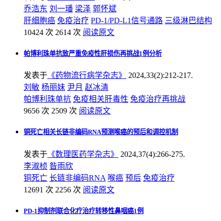
乔浩东
刘一璠
梁泽
郭怀斌
肝细胞癌
免疫治疗
PD-1/PD-L1信号通路
三级淋巴结构
10424 次
2614 次
阅读原文
帕博利珠单抗致严重免疫性肝损伤再挑战1例分析
发表于
《药物流行病学杂志》
2024,33(2):212-217.
刘敏
杨丽妹
尹月
赵冰清
帕博利珠单抗
免疫相关肝毒性
免疫治疗
再挑战
9656 次
2509 次
阅读原文
铜死亡相关长链非编码RNA预测喉癌的预后和调控机制
发表于
《数理医药学杂志》
2024,37(4):266-275.
李淑桢
昝雨欣
铜死亡
长链非编码RNA
喉癌
预后
免疫治疗
12691 次
2256 次
阅读原文
PD-1抑制剂联合化疗治疗转移性鼻咽癌1例