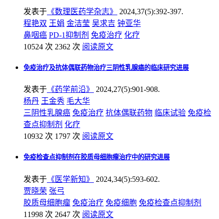
发表于
《数理医药学杂志》
2024,37(5):392-397.
程艳双
王娟
金洁莹
吴求吉
钟亚华
鼻咽癌
PD-1抑制剂
免疫治疗
化疗
10524 次
2362 次
阅读原文
免疫治疗及抗体偶联药物治疗三阴性乳腺癌的临床研究进展
发表于
《药学前沿》
2024,27(5):901-908.
杨丹
王金秀
毛大华
三阴性乳腺癌
免疫治疗
抗体偶联药物
临床试验
免疫检
查点抑制剂
化疗
10932 次
1797 次
阅读原文
免疫检查点抑制剂在胶质母细胞瘤治疗中的研究进展
发表于
《医学新知》
2024,34(5):593-602.
贾晓荣
张弓
胶质母细胞瘤
免疫治疗
免疫细胞
免疫检查点抑制剂
11998 次
2647 次
阅读原文