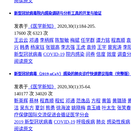
阅读原文
新型冠状病毒院内感染调研与分析工具的开发与验证
发表于
《医学新知》
2020,30(1):184-205.
17600 次
6323 次
王云云
邓通
李柄辉
陈智敏
梅斌
任学群
谭力铭
程真顺
袁
兴
韩勇
杨家钰
张银高
李志强
王虎
袁帅
王宇
曾宪涛
李
新型冠状病毒
COVID-19
院内感染
问卷
信度
效度
调查
阅读原文
新型冠状病毒（2019-nCoV）感染的肺炎诊疗快速建议指南（完整版
发表于
《医学新知》
2020,30(1):35-64.
140177 次
34020 次
靳英辉
蔡林
程真顺
程虹
邓通
范逸品
方程
黄笛
黄璐琦
洁
吴东方
夏剑
熊勇
徐海波
姚晓梅
袁玉峰
叶太生
张笑春
疗保健国际交流促进会循证医学分会
2019 新型冠状病毒
COVID-19
呼吸疾病
肺炎
感染性疾病
阅读原文