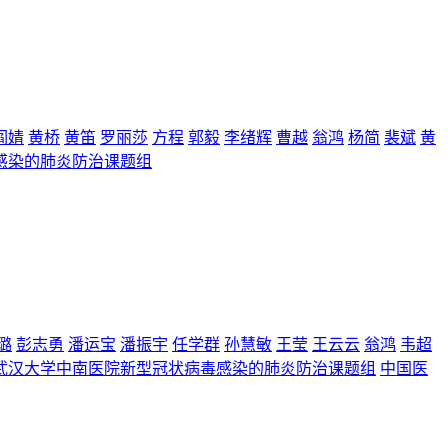
阎婧
黄桥
黄笛
罗丽莎
方程
郭毅
李绪辉
曹越
翁鸿
杨简
裴斌
黄
感染的肺炎防治课题组
璐
彭志勇
潘运宝
潘振宇
任学群
孙慧敏
王莹
王云云
翁鸿
韦超
武汉大学中南医院新型冠状病毒感染的肺炎防治课题组
中国医