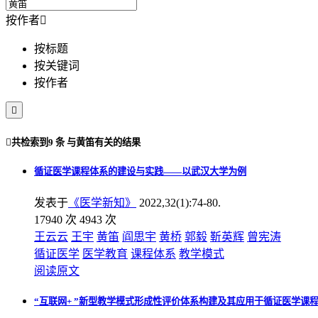
按作者

按标题
按关键词
按作者


共检索到
9 条
与
黄笛
有关的结果
循证医学课程体系的建设与实践——以武汉大学为例
发表于
《医学新知》
2022,32(1):74-80.
17940 次
4943 次
王云云
王宇
黄笛
阎思宇
黄桥
郭毅
靳英辉
曾宪涛
循证医学
医学教育
课程体系
教学模式
阅读原文
“互联网+ ”新型教学模式形成性评价体系构建及其应用于循证医学课