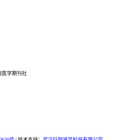
南医学期刊社
0630号
|
技术支持：
武汉行则将至科技有限公司