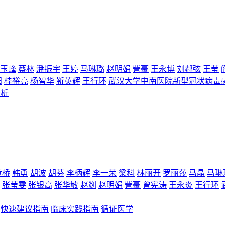
玉峰
蔡林
潘振宇
王婷
马琳璐
赵明娟
訾豪
王永博
刘郝弦
王莹
阳
桂裕亮
杨智华
靳英辉
王行环
武汉大学中南医院新型冠状病毒
分析
）
黄桥
韩勇
胡波
胡芬
李柄辉
李一荣
梁科
林丽开
罗丽莎
马晶
马琳
张莹雯
张银高
张华敏
赵剡
赵明娟
訾豪
曾宪涛
王永炎
王行环
快速建议指南
临床实践指南
循证医学