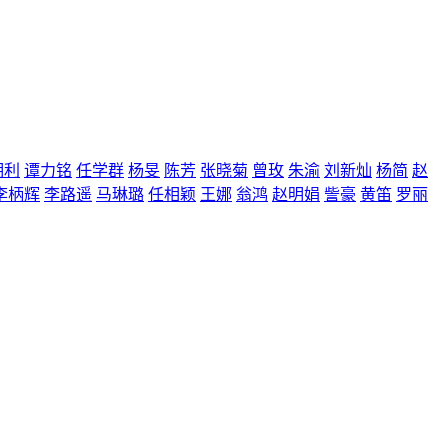
明利
谭力铭
任学群
杨旻
陈芳
张晓菊
曾玫
朱渝
刘新灿
杨简
赵
李柄辉
李路遥
马琳璐
任相颖
王娜
翁鸿
赵明娟
訾豪
黄笛
罗丽