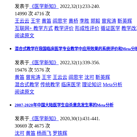
发表于
《医学新知》
2022,32(1):233-240.
14990 次
4716 次
王云云
王宇
黄笛
阎思宇
黄桥
李胜
郭毅
曾宪涛
靳英辉
互联网+
教学方式
教学评价
形成性评价
循证医学
教学改
阅读原文
混合式教学在我国临床医学专业教学中应用效果的系统评价和Meta分
发表于
《医学新知》
2022,32(1):339-356.
19476 次
5576 次
黄笛
曾宪涛
王宇
王云云
阎思宇
沈可
靳英辉
混合式教学
传统教学
临床医学
理论知识
Meta分析
阅读原文
2007-2020年中国大陆医学生自杀意念发生率的Meta分析
发表于
《医学新知》
2020,30(1):431-441.
30669 次
4675 次
沈可
黄笛
杨雨飞
罗铁辉