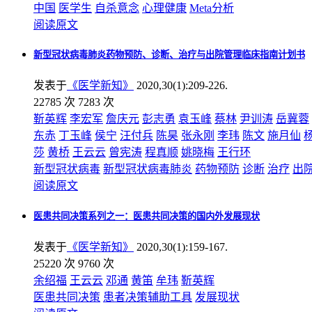
中国
医学生
自杀意念
心理健康
Meta分析
阅读原文
新型冠状病毒肺炎药物预防、诊断、治疗与出院管理临床指南计划书
发表于
《医学新知》
2020,30(1):209-226.
22785 次
7283 次
靳英辉
李宏军
詹庆元
彭志勇
袁玉峰
蔡林
尹训涛
岳冀蓉
东赤
丁玉峰
侯宁
汪付兵
陈昊
张永刚
李玮
陈文
施月仙
莎
黄桥
王云云
曾宪涛
程真顺
姚晓梅
王行环
新型冠状病毒
新型冠状病毒肺炎
药物预防
诊断
治疗
出
阅读原文
医患共同决策系列之一：医患共同决策的国内外发展现状
发表于
《医学新知》
2020,30(1):159-167.
25220 次
9760 次
余绍福
王云云
邓通
黄笛
牟玮
靳英辉
医患共同决策
患者决策辅助工具
发展现状