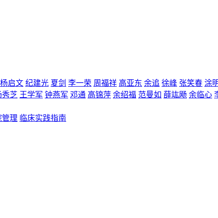
杨启文
纪建光
夏剑
李一荣
周福祥
高亚东
余追
徐峰
张笑春
涂
杨秀芝
王学军
钟燕军
邓通
高锦萍
余绍福
范曼如
薛竑飏
余临心
院管理
临床实践指南