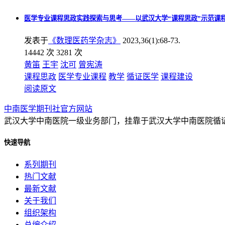
医学专业课程思政实践探索与思考——以武汉大学“课程思政”示范课程
发表于
《数理医药学杂志》
2023,36(1):68-73.
14442 次
3281 次
黄笛
王宇
沈可
曾宪涛
课程思政
医学专业课程
教学
循证医学
课程建设
阅读原文
中南医学期刊社官方网站
武汉大学中南医院一级业务部门，挂靠于武汉大学中南医院循
快速导航
系列期刊
热门文献
最新文献
关于我们
组织架构
总编介绍