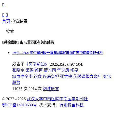



首页
检索结果
搜索

共检索到
1 条
与
董万国
有关的结果
1990—2021年中国归因于膳食因素的缺血性卒中疾病负担分析
发表于
《医学新知》
2025,35(5):497-504.
张晓宇
梁瑶
郭恒
董万国
华天凤
杨旻
缺血性卒中
饮食
疾病负担
死亡率
伤残调整寿命年
变化
趋势
11035 次
2014 次
阅读原文
© 2022 - 2026
武汉大学中南医院中南医学期刊社
鄂ICP备14010630号
技术支持：
行则将至科技