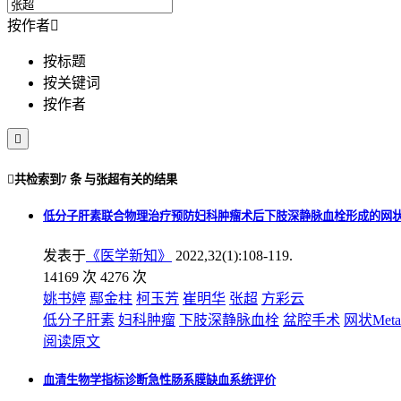
按作者

按标题
按关键词
按作者


共检索到
7 条
与
张超
有关的结果
低分子肝素联合物理治疗预防妇科肿瘤术后下肢深静脉血栓形成的网状M
发表于
《医学新知》
2022,32(1):108-119.
14169 次
4276 次
姚书婷
鄢金柱
柯玉芳
崔明华
张超
方彩云
低分子肝素
妇科肿瘤
下肢深静脉血栓
盆腔手术
网状Met
阅读原文
血清生物学指标诊断急性肠系膜缺血系统评价