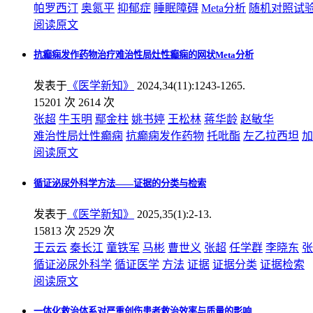
帕罗西汀
奥氮平
抑郁症
睡眠障碍
Meta分析
随机对照试
阅读原文
抗癫痫发作药物治疗难治性局灶性癫痫的网状Meta分析
发表于
《医学新知》
2024,34(11):1243-1265.
15201 次
2614 次
张超
牛玉明
鄢金柱
姚书婷
王松林
蒋华龄
赵敏华
难治性局灶性癫痫
抗癫痫发作药物
托吡酯
左乙拉西坦
加
阅读原文
循证泌尿外科学方法——证据的分类与检索
发表于
《医学新知》
2025,35(1):2-13.
15813 次
2529 次
王云云
秦长江
童铁军
马彬
曹世义
张超
任学群
李晓东
张
循证泌尿外科学
循证医学
方法
证据
证据分类
证据检索
阅读原文
一体化救治体系对严重创伤患者救治效率与质量的影响