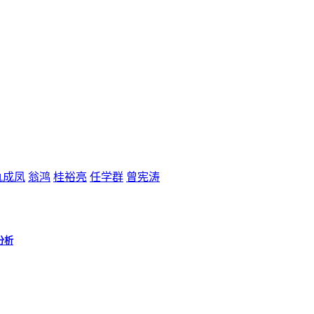
仇成凤
翁鸿
桂裕亮
任学群
曾宪涛
分析