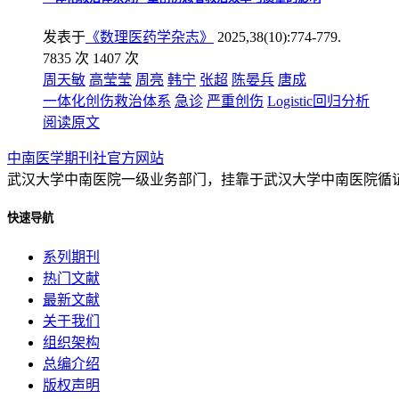
发表于
《数理医药学杂志》
2025,38(10):774-779.
7835 次
1407 次
周天敏
高莹莹
周亮
韩宁
张超
陈晏兵
唐成
一体化创伤救治体系
急诊
严重创伤
Logistic回归分析
阅读原文
中南医学期刊社官方网站
武汉大学中南医院一级业务部门，挂靠于武汉大学中南医院循
快速导航
系列期刊
热门文献
最新文献
关于我们
组织架构
总编介绍
版权声明