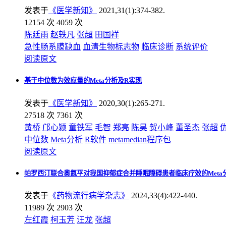
发表于
《医学新知》
2021,31(1):374-382.
12154 次
4059 次
陈廷雨
赵轶凡
张超
田国祥
急性肠系膜缺血
血清生物标志物
临床诊断
系统评价
阅读原文
基于中位数为效应量的Meta分析及R实现
发表于
《医学新知》
2020,30(1):265-271.
27518 次
7361 次
黄桥
邝心颖
童铁军
毛智
郑亮
陈昊
贺小峰
董圣杰
张超
中位数
Meta分析
R软件
metamedian程序包
阅读原文
帕罗西汀联合奥氮平对我国抑郁症合并睡眠障碍患者临床疗效的Meta
发表于
《药物流行病学杂志》
2024,33(4):422-440.
11989 次
2903 次
左红霞
柯玉芳
汪龙
张超