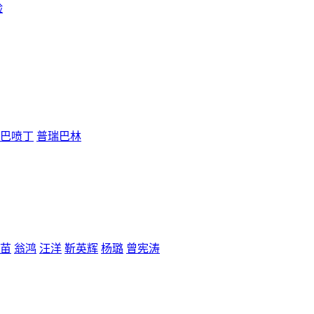
验
巴喷丁
普瑞巴林
苗
翁鸿
汪洋
靳英辉
杨璐
曾宪涛