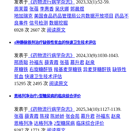
发表于
《药物流行病学杂志》
2023,32(1):52-59.
周芙蓉
张蓓
李惠香
吴庆娜
郭晨煜
地加瑞克
美国食品药品管理局公共数据开放项目
药品不
良事件
信号检测
数据挖掘
6928 次
2607 次
阅读原文
4种静脉铁剂治疗缺铁性贫血的快速卫生技术评估
发表于
《药物流行病学杂志》
2024,33(9):1030-1043.
邢质聪
孙福东
薛青霞
张蓓
慕升君
赵泉
蔗糖铁
右旋糖酐铁
羧基麦芽糖铁
异麦芽糖酐铁
缺铁性
贫血
快速卫生技术评估
15295 次
2495 次
阅读原文
恩格列净治疗2型糖尿病的临床综合评价
发表于
《药物流行病学杂志》
2025,34(10):1127-1139.
张蓓
薛青霞
陈禄
陈娇娇
张会苑
慕升君
孙福东
赵泉
恩格列净
达格列净
2型糖尿病
临床综合评价
9287 次
1771 次
阅读原文