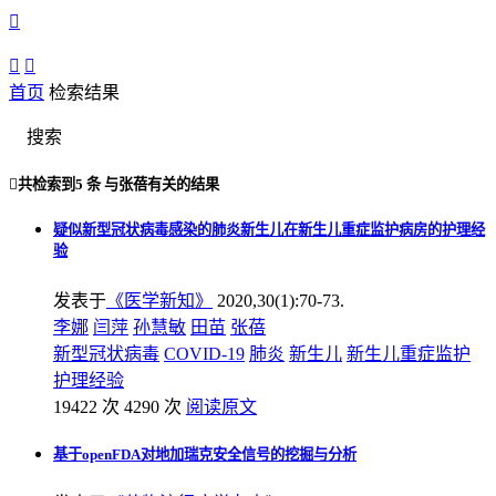



首页
检索结果
搜索

共检索到
5 条
与
张蓓
有关的结果
疑似新型冠状病毒感染的肺炎新生儿在新生儿重症监护病房的护理经
验
发表于
《医学新知》
2020,30(1):70-73.
李娜
闫萍
孙慧敏
田苗
张蓓
新型冠状病毒
COVID-19
肺炎
新生儿
新生儿重症监护
护理经验
19422 次
4290 次
阅读原文
基于openFDA对地加瑞克安全信号的挖掘与分析